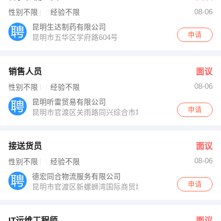
08-06
性别不限
经验不限
昆明生达制药有限公司
申请
昆明市五华区学府路604号
销售人员
面议
08-06
性别不限
经验不限
昆明听雷贸易有限公司
申请
昆明市官渡区关雨路同兴综合市场三期一单元501室
接送货员
面议
08-06
性别不限
经验不限
德宏同合物流服务有限公司
申请
昆明市官渡区新螺蛳湾国际商贸城中豪物流城（小新村）1栋
IT运维工程师
面议